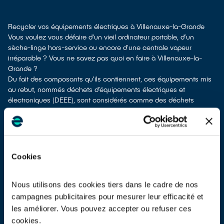
Recycler vos équipements électriques à Villenauxe-la-Grande
Vous voulez vous défaire d'un vieil ordinateur portable, d’un
sèche-linge hors-service ou encore d'une centrale vapeur
irréparable ? Vous ne savez pas quoi en faire à Villenauxe-la-
Grande ?
Du fait des composants qu’ils contiennent, ces équipements mis
au rebut, nommés déchets d’équipements électriques et
électroniques (DEEE), sont considérés comme des déchets
dangereux et doivent être dépollués avant d’être recyclés. Ils ne
doivent donc pas être envoyés à la poubelle en mélange avec
d’autres déchets tels que les emballages ménagers, le mobilier
usagé, les ordures ménagères, etc. ! Cela rendrait impossible leur
dépollution et leur recyclage.
Cookies
À Villenauxe-la-Grande, différents moyens existent pour vous
defaire de vos vieux appareils électriques.
Différentes options s'offrent à vous :
Nous utilisons des cookies tiers dans le cadre de nos
don à un réseau solidaire
si votre équipement est en état de
campagnes publicitaires pour mesurer leur efficacité et
marche ou réparable
les améliorer. Vous pouvez accepter ou refuser ces
apport en déchetterie
cookies.