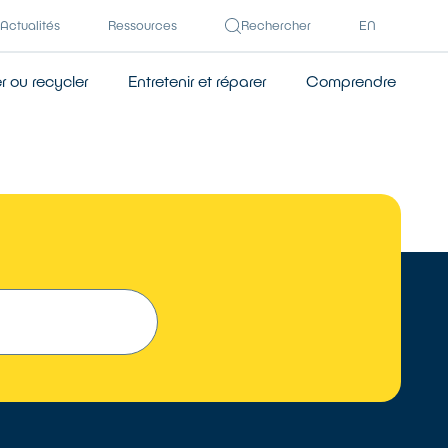
Actualités
Ressources
Rechercher
EN
 ou recycler
Entretenir et réparer
Comprendre
TROUVER