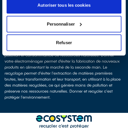
équivalent
Autoriser tous les cookies
dépôt en magasin
parfois même sans achat selon la surface de
vente
À Gundershoffen, les points de collecte, partenaires d'
ecosystem
,
Personnaliser
nous remettent ensuite les appareils collectés afin que nous
prenions en charge leur dépollution et leur recyclage.
Recycler, c’est économiser les ressources et réduire l’impact
Refuser
environnemental
La production d’appareils électriques neufs est génératrice de
pollution et consommatrice de ressources naturelles. Donner
votre électroménager permet d’éviter la fabrication de nouveaux
produits en alimentant le marché de la seconde main. Le
recyclage permet d'éviter l'extraction de matières premières
brutes, leur transformation et leur transport, en utilisant à la place
des matières recyclées, ce qui génère moins de pollution et
préserve nos ressources naturelles. Donner et recycler c'est
protéger l'environnement.