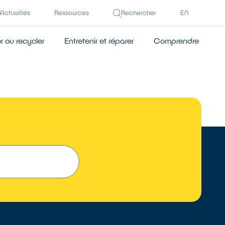
Actualités
Ressources
Rechercher
EN
 ou recycler
Entretenir et réparer
Comprendre
TROUVER