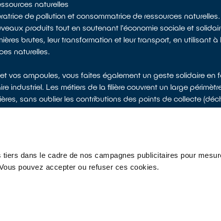
ressources naturelles
ratrice de pollution et consommatrice de ressources naturelles.
uveaux produits tout en soutenant l'économie sociale et solidai
ières brutes, leur transformation et leur transport, en utilisant 
ces naturelles.
 et vos ampoules, vous faites également un geste solidaire en 
re industriel. Les métiers de la filière couvrent un large périmètr
tières, sans oublier les contributions des points de collecte (d
e, dont 2100 personnes en insertion professionnelle.
 tiers dans le cadre de nos campagnes publicitaires pour mesure
ivez-nous
r. Vous pouvez accepter ou refuser ces cookies.
os appareils
Réparateurs
s
Presse
Recrutement
Glossaire