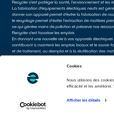
Recycler c’est protéger la santé, l'environnement et les 
La fabrication d’équipements électriques neufs est géné
donner son appareil permet d’éviter la fabrication de no
le recyclage permet d'éviter l'extraction de matières prem
ce qui génère moins de pollution et préserve nos ressour
Recycler c’est favoriser les emplois
En donnant une nouvelle vie à vos appareils électriques
contribuant à maintenir les emplois locaux et le savoir-fai
et de traitement, au réemploi et à la réutilisation des ma
de distribution). Cela représente 14500 emplois en Franc
Cookies
Nous utilisons des cookies
Su
efficacité et les améliore
CONTACTEZ-NOUS
Afficher les détails
Points de collecte
Que deviennent vos appareils ?
Entretenir et réparer v
©2026 ecosystem
Mentions légales et CGU
Cookies et données personnelle