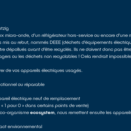
utzig
ux micro-onde, d’un réfrigérateur hors-service ou encore d'une
ls mis au rebut, nommés DEEE (déchets d’équipements électrique
 dépollués avant d’être recyclés. Ils ne doivent donc pas êtr
rs ou les déchets non recyclables ! Cela rendrait impossible l
rer de vos appareils électriques usagés.
nctionnel ou réparable
areil électrique neuf de remplacement
re « 1 pour 0 » dans certains points de vente)
 éco-organisme
ecosystem
, nous remettent ensuite les appareil
mpact environnemental