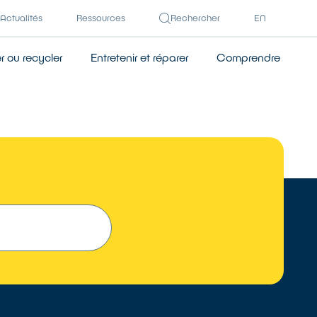
Actualités
Ressources
Rechercher
EN
 ou recycler
Entretenir et réparer
Comprendre
TROUVER