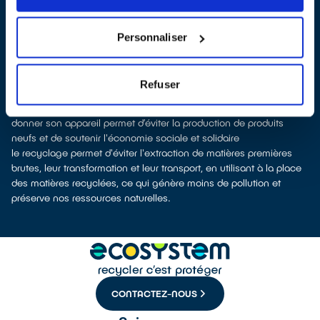
vente
À Oberhausbergen, les points de collecte, partenaires
d'
ecosystem
, nous remettent ensuite les équipements collectés
Personnaliser
afin que nous procédions à leur dépollution et leur recyclage.
Recycler c’est protéger la santé, l'environnement et les
ressources naturelles
Refuser
La production d’équipements électriques neufs est émettrice de
pollution et consommatrice de ressources naturelles.
donner son appareil permet d’éviter la production de produits
neufs et de soutenir l'économie sociale et solidaire
le recyclage permet d'éviter l'extraction de matières premières
brutes, leur transformation et leur transport, en utilisant à la place
des matières recyclées, ce qui génère moins de pollution et
préserve nos ressources naturelles.
CONTACTEZ-NOUS