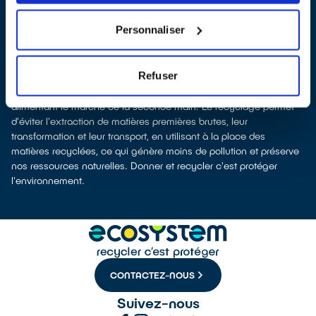
nous remettent ensuite les équipements collectés afin que nous
prenions en charge leur dépollution et leur recyclage.
Personnaliser
Recycler c’est protéger la santé, l'environnement et les
ressources naturelles
La production d’équipements électriques neufs est émettrice de
Refuser
pollution et consommatrice de ressources naturelles. Donner son
appareil permet d’éviter la production de nouveaux produits en
alimentant le marché de la seconde main. Le recyclage permet
d'éviter l'extraction de matières premières brutes, leur
transformation et leur transport, en utilisant à la place des
matières recyclées, ce qui génère moins de pollution et préserve
nos ressources naturelles. Donner et recycler c'est protéger
l'environnement.
CONTACTEZ-NOUS
Suivez-nous