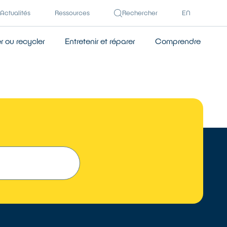
Actualités
Ressources
Rechercher
EN
 ou recycler
Entretenir et réparer
Comprendre
TROUVER