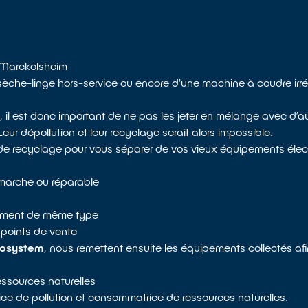
 Marckolsheim
n sèche-linge hors-service ou encore d'une machine à coudre ir
il est donc important de ne pas les jeter en mélange avec d’au
r dépollution et leur recyclage serait alors impossible.
de recyclage pour vous séparer de vos vieux équipements élect
e marche ou réparable
ipement de même type
points de vente
osystem
, nous remettent ensuite les équipements collectés a
ressources naturelles
ice de pollution et consommatrice de ressources naturelles.