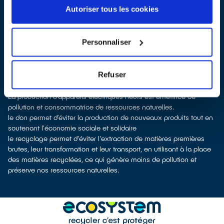
les faire
reprendre à la livraison
d’un nouvel appareil
Autoriser tous les cookies
les
déposer en magasin
(reprise avec ou sans condition d'achat
selon la surface de vente)
À Illkirch-Graffenstaden, les points de collecte, partenaires de
Personnaliser
notre éco-organisme
ecosystem
, nous remettent ensuite les
équipements collectés afin que nous prenions en charge leur
dépollution et leur recyclage.
Refuser
Recycler c’est protéger la santé, l'environnement et les
ressources naturelles
La production d’appareils électriques neufs est émettrice de
pollution et consommatrice de ressources naturelles.
le don permet d’éviter la production de nouveaux produits tout en
soutenant l'économie sociale et solidaire
le recyclage permet d'éviter l'extraction de matières premières
brutes, leur transformation et leur transport, en utilisant à la place
des matières recyclées, ce qui génère moins de pollution et
préserve nos ressources naturelles.