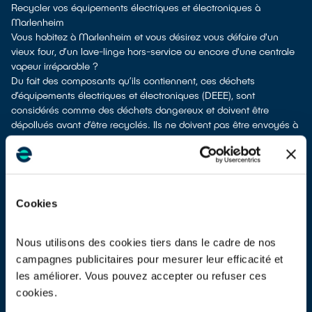
Recycler vos équipements électriques et électroniques à
Marlenheim
Vous habitez à Marlenheim et vous désirez vous défaire d'un
vieux four, d’un lave-linge hors-service ou encore d'une centrale
vapeur irréparable ?
Du fait des composants qu’ils contiennent, ces déchets
d’équipements électriques et électroniques (DEEE), sont
considérés comme des déchets dangereux et doivent être
dépollués avant d’être recyclés. Ils ne doivent pas être envoyés à
la poubelle en mélange avec d’autres déchets tels que les
emballages ménagers, le mobilier usagé, les ordures ménagères,
etc. ! Leur dépollution et leur recyclage serait alors impossible.
À Marlenheim, vous bénéficiez de plusieurs solutions de
recyclage pour vous défaire de vos vieux équipements
Cookies
électriques et électroniques.
Différents choix s'offrent à vous :
les donner à une association
si votre équipement est en état de
Nous utilisons des cookies tiers dans le cadre de nos
marche ou réparable
campagnes publicitaires pour mesurer leur efficacité et
les déposer en déchetterie
les améliorer. Vous pouvez accepter ou refuser ces
les faire
reprendre au moment de la livraison
d’un nouvel
cookies.
appareil