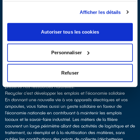
d'achat selon la surface de vente)
À Rosheim, les points de collecte, partenaires d'
ecosystem
, nous
Afficher les détails
remettent ensuite les appareils collectés afin que nous
procédions à leur dépollution et leur recyclage.
Recycler c’est protéger la santé, l'environnement et les
Autoriser tous les cookies
ressources naturelles
La fabrication d’appareils électriques neufs est génératrice de
pollution et consommatrice de ressources naturelles.
Personnaliser
donner son appareil permet d’éviter la production de produits
neufs tout en soutenant l'économie sociale et solidaire
le recyclage permet d'éviter l'extraction de matières premières
Refuser
brutes, leur transformation et leur transport, en utilisant à la place
des matières recyclées, ce qui génère moins de pollution et
préserve nos ressources naturelles.
Recycler c’est développer les emplois et l'économie solidaire
En donnant une nouvelle vie à vos appareils électriques et vos
ampoules, vous faites aussi un geste solidaire en faveur de
l’économie nationale en contribuant à maintenir les emplois
locaux et le savoir-faire industriel. Les métiers de la filière
couvrent un large périmètre allant des activités de logistique et de
traitement, au réemploi et à la réutilisation des matières, sans
oublier les contributions des points de collecte (déchetteries,