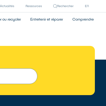
Actualités
Ressources
Rechercher
EN
 ou recycler
Entretenir et réparer
Comprendre
TROUVER