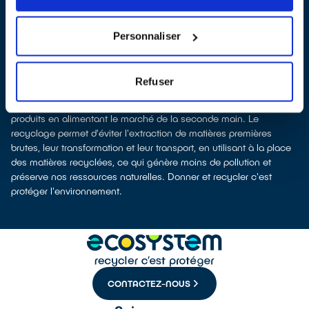
d'
ecosystem
, nous remettent ensuite les équipements collectés
afin que nous prenions en charge leur dépollution et leur
recyclage.
Personnaliser
Recycler c’est protéger la santé, l'environnement et les
ressources naturelles
La production d’équipements électriques neufs est génératrice de
Refuser
pollution et consommatrice de ressources naturelles. Donner
votre électroménager permet d’éviter la production de nouveaux
produits en alimentant le marché de la seconde main. Le
recyclage permet d'éviter l'extraction de matières premières
brutes, leur transformation et leur transport, en utilisant à la place
des matières recyclées, ce qui génère moins de pollution et
préserve nos ressources naturelles. Donner et recycler c'est
protéger l'environnement.
CONTACTEZ-NOUS