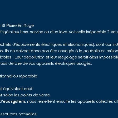
 St Pierre En Auge
éfrigérateur hors-service ou d’un lave-vaisselle irréparable ? V
échets d’équipements électriques et électroniques), sont con
és. Ils ne doivent donc pas être envoyés à la poubelle en méla
es ! Leur dépollution et leur recyclage serait alors impossibl
 vous defaire de vos appareils électriques usagés.
tionnel ou réparable
il équivalent neuf
 selon les points de vente
d'
ecosystem
, nous remettent ensuite les appareils collectés a
ressources naturelles