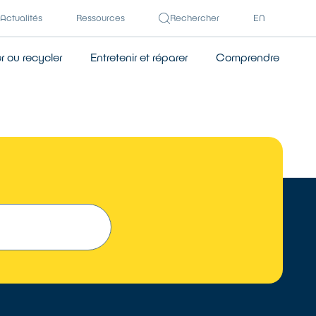
Actualités
Ressources
Rechercher
EN
 ou recycler
Entretenir et réparer
Comprendre
TROUVER