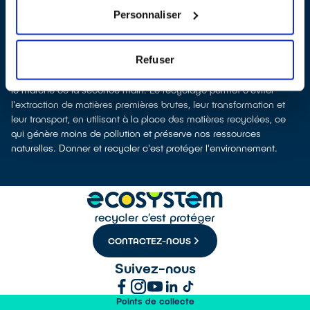
afin que nous procédions à leur dépollution et leur recyclage.
Personnaliser
Recycler, c’est économiser les ressources et réduire l’impact
environnemental
La production d’équipements électriques neufs est génératrice de
Refuser
pollution et consommatrice de ressources naturelles. Le don
permet d’éviter la fabrication de nouveaux produits en alimentant
le marché de la seconde main. Le recyclage permet d'éviter
l'extraction de matières premières brutes, leur transformation et
leur transport, en utilisant à la place des matières recyclées, ce
qui génère moins de pollution et préserve nos ressources
naturelles. Donner et recycler c'est protéger l'environnement.
CONTACTEZ-NOUS
Suivez-nous
Points de collecte