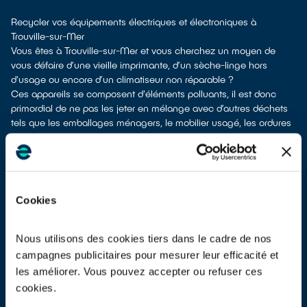
Recycler vos équipements électriques et électroniques à
Trouville-sur-Mer
Vous êtes à Trouville-sur-Mer et vous cherchez un moyen de
vous défaire d’une vieille imprimante, d’un sèche-linge hors
d'usage ou encore d’un climatiseur non réparable ?
Ces appareils se composent d'éléments polluants, il est donc
primordial de ne pas les jeter en mélange avec d’autres déchets
tels que les emballages ménagers, le mobilier usagé, les ordures
ménagères, etc. Cela rendrait impossible leur dépollution et leur
recyclage.
À Trouville-sur-Mer, différents moyens existent pour vous defaire
de vos appareils électriques usagés.
Différentes possibilités s'offrent à vous :
Cookies
don à un réseau solidaire
si votre appareil est encore utilisable
ou réparable
dépôt en déchetterie
Nous utilisons des cookies tiers dans le cadre de nos
reprise à la livraison
si vous vous faites livrer un équipement
campagnes publicitaires pour mesurer leur efficacité et
équivalent neuf
les améliorer. Vous pouvez accepter ou refuser ces
apport en magasin
parfois même sans achat selon la surface de
cookies.
vente