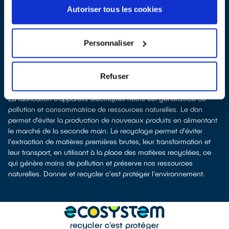
appareil électrique
Autoriser tous les cookies
les
déposer en magasin
(reprise « 1 pour 1 » voire « 1 pour 0 »
dans certains points de vente)
À Honfleur, les points de collecte, partenaires de notre éco-
Personnaliser
organisme
ecosystem
, nous remettent ensuite les appareils
collectés afin que nous prenions en charge leur dépollution et
leur recyclage.
Refuser
Recycler, c’est économiser les ressources et réduire l’impact
environnemental
La fabrication d’appareils électriques neufs est génératrice de
pollution et consommatrice de ressources naturelles. Le don
permet d’éviter la production de nouveaux produits en alimentant
le marché de la seconde main. Le recyclage permet d'éviter
l'extraction de matières premières brutes, leur transformation et
leur transport, en utilisant à la place des matières recyclées, ce
qui génère moins de pollution et préserve nos ressources
naturelles. Donner et recycler c'est protéger l'environnement.