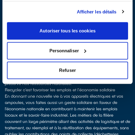
Les points de collecte de Pons, partenaires de notre éco-
organisme
ecosystem
, nous remettent ensuite les équipements
Afficher les détails
collectés afin que nous prenions en charge leur dépollution et
leur recyclage.
Recycler c’est protéger la santé, l'environnement et les
Autoriser tous les cookies
ressources naturelles
La production d’équipements électriques neufs est génératrice de
pollution et consommatrice de ressources naturelles.
Personnaliser
le don permet d’éviter la production de appareils neufs tout en
soutenant l'économie sociale et solidaire
le recyclage permet d'éviter l'extraction de matières premières
Refuser
brutes, leur transformation et leur transport, en utilisant à la place
des matières recyclées, ce qui génère moins de pollution et
préserve nos ressources naturelles.
Recycler c’est favoriser les emplois et l'économie solidaire
En donnant une nouvelle vie à vos appareils électriques et vos
ampoules, vous faites aussi un geste solidaire en faveur de
l’économie nationale en contribuant à maintenir les emplois
locaux et le savoir-faire industriel. Les métiers de la filière
couvrent un large périmètre allant des activités de logistique et de
traitement, au réemploi et à la réutilisation des équipements, sans
oublier les contributions des points de collecte (déchetteries,