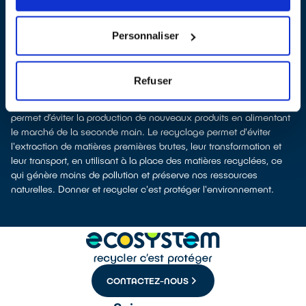
selon la surface de vente)
Les points de collecte de Hérimoncourt, partenaires d'
ecosystem
,
nous remettent ensuite les équipements collectés afin que nous
Personnaliser
procédions à leur dépollution et leur recyclage.
Recycler c’est protéger la santé, l'environnement et les
ressources naturelles
Refuser
La fabrication d’appareils électriques neufs est génératrice de
pollution et consommatrice de ressources naturelles. Le don
permet d’éviter la production de nouveaux produits en alimentant
le marché de la seconde main. Le recyclage permet d'éviter
l'extraction de matières premières brutes, leur transformation et
leur transport, en utilisant à la place des matières recyclées, ce
qui génère moins de pollution et préserve nos ressources
naturelles. Donner et recycler c'est protéger l'environnement.
CONTACTEZ-NOUS