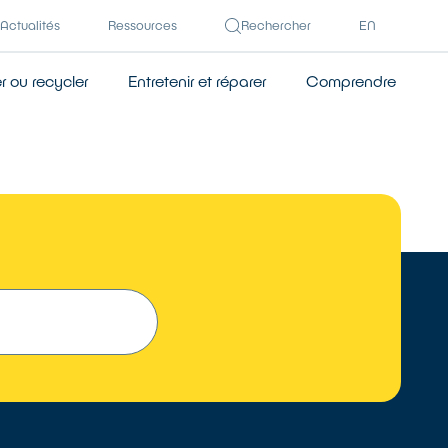
Actualités
Ressources
Rechercher
EN
 ou recycler
Entretenir et réparer
Comprendre
TROUVER