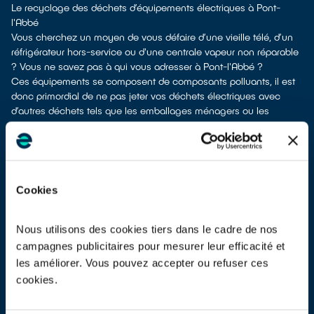
Le recyclage des déchets d’équipements électriques à Pont-
l'Abbé
Vous cherchez un moyen de vous défaire d’une vieille télé, d’un
réfrigérateur hors-service ou d'une centrale vapeur non réparable
? Vous ne savez pas à qui vous adresser à Pont-l'Abbé ?
Ces équipements se composent de composants polluants, il est
donc primordial de ne pas jeter vos déchets électriques avec
d’autres déchets tels que les emballages ménagers ou les
déchets non recyclables. Cela rendrait impossible leur dépollution
et leur recyclage.
À Pont-l'Abbé, différents moyens permettent de vous defaire de
vos vieux appareils électriques.
Différents choix s'offrent à vous :
Cookies
don à un réseau solidaire
si votre équipement est encore
utilisable ou réparable
apport en déchetterie
Nous utilisons des cookies tiers dans le cadre de nos
reprise à la livraison
si vous vous faites livrer un appareil de
campagnes publicitaires pour mesurer leur efficacité et
même type
les améliorer. Vous pouvez accepter ou refuser ces
dépôt en magasin
parfois même sans condition d’achat selon
cookies.
les points de vente
Les points de collecte de Pont-l'Abbé, partenaires de notre éco-