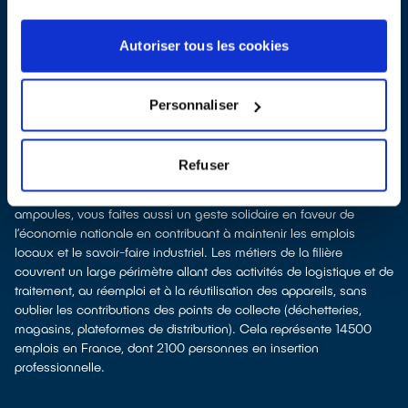
ressources naturelles
La production d’appareils électriques neufs est émettrice de
pollution et consommatrice de ressources naturelles. Donner son
Autoriser tous les cookies
appareil permet d’éviter la production de nouveaux produits en
alimentant le marché de l'occasion. Le recyclage permet d'éviter
l'extraction de matières premières brutes, leur transformation et
Personnaliser
leur transport, en utilisant à la place des matières recyclées, ce
qui génère moins de pollution et préserve nos ressources
naturelles. Donner et recycler c'est protéger l'environnement.
Refuser
Recycler c’est favoriser les emplois
En donnant une nouvelle vie à vos appareils électriques et vos
ampoules, vous faites aussi un geste solidaire en faveur de
l’économie nationale en contribuant à maintenir les emplois
locaux et le savoir-faire industriel. Les métiers de la filière
couvrent un large périmètre allant des activités de logistique et de
traitement, au réemploi et à la réutilisation des appareils, sans
oublier les contributions des points de collecte (déchetteries,
magasins, plateformes de distribution). Cela représente 14500
emplois en France, dont 2100 personnes en insertion
professionnelle.