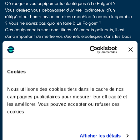
Où recycler vos équipements électriques à Le Folgoët ?
Vous désirez vous débarrasser d'un vieil ordinateur, d’un
réfrigérateur hors-service ou d'une machine à coudre irréparable
? Vous ne savez pas quoi en faire à Le Folgoët ?
Ces équipements sont constitués d'éléments polluants, il est
donc important de mettre vos déchets électriques dans les bacs
de recyclage appropriés pour qu'ils soient dépollués et recyclés.
À Le Folgoët, différentes solutions existent pour vous defaire de
vos vieux appareils électriques.
Différents choix s'offrent à vous :
faire un don à une association
si votre équipement est en état
Cookies
de marche ou réparable
les déposer en déchetterie
les faire
reprendre à la livraison
d’un nouvel appareil
Nous utilisons des cookies tiers dans le cadre de nos
les
déposer en magasin
(reprise « 1 pour 1 » voire « 1 pour 0 »
campagnes publicitaires pour mesurer leur efficacité et
dans certains points de vente)
les améliorer. Vous pouvez accepter ou refuser ces
À Le Folgoët, les points de collecte, partenaires de notre éco-
cookies.
organisme
ecosystem
, nous remettent ensuite les appareils
collectés afin que nous prenions en charge leur dépollution et
leur recyclage.
Recycler c’est protéger la santé, l'environnement et les
Afficher les détails