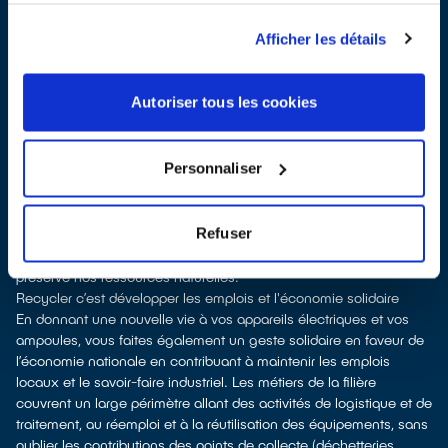
vente
Les points de collecte de Pont-Saint-Esprit, partenaires
Afficher les détails
d'
ecosystem
, nous remettent ensuite les appareils collectés afin
que nous prenions en charge leur dépollution et leur recyclage.
Recycler, c’est économiser les ressources et réduire l’impact
Autoriser tous les cookies
environnemental
La fabrication d’appareils électriques neufs est émettrice de
pollution et consommatrice de ressources naturelles.
Personnaliser
donner son appareil permet d’éviter la production de nouveaux
appareils et de soutenir l'économie sociale et solidaire
le recyclage permet d'éviter l'extraction de matières premières
Refuser
brutes, leur transformation et leur transport, en utilisant à la place
des matières recyclées, ce qui génère moins de pollution et
préserve nos ressources naturelles.
Recycler c’est développer les emplois et l'économie solidaire
En donnant une nouvelle vie à vos appareils électriques et vos
ampoules, vous faites également un geste solidaire en faveur de
l’économie nationale en contribuant à maintenir les emplois
locaux et le savoir-faire industriel. Les métiers de la filière
couvrent un large périmètre allant des activités de logistique et de
traitement, au réemploi et à la réutilisation des équipements, sans
oublier les contributions des points de collecte (déchetteries,