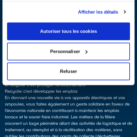
surface de vente
À Le Barp, les points de collecte, partenaires d'
ecosystem
, nous
Afficher les détails
remettent ensuite les équipements collectés afin que nous
prenions en charge leur dépollution et leur recyclage.
Recycler c’est protéger la santé, l'environnement et les
Autoriser tous les cookies
ressources naturelles
La production d’équipements électriques neufs est émettrice de
pollution et consommatrice de ressources naturelles. Le don
Personnaliser
permet d’éviter la production de nouveaux produits en alimentant
le marché de l'occasion. Le recyclage permet d'éviter l'extraction
de matières premières brutes, leur transformation et leur transport,
Refuser
en utilisant à la place des matières recyclées, ce qui génère
moins de pollution et préserve nos ressources naturelles. Donner
et recycler c'est protéger l'environnement.
Recycler c’est développer les emplois
En donnant une nouvelle vie à vos appareils électriques et vos
ampoules, vous faites également un geste solidaire en faveur de
l’économie nationale en contribuant à maintenir les emplois
locaux et le savoir-faire industriel. Les métiers de la filière
couvrent un large périmètre allant des activités de logistique et de
traitement, au réemploi et à la réutilisation des matières, sans
oublier les contributions des points de collecte (déchetteries,