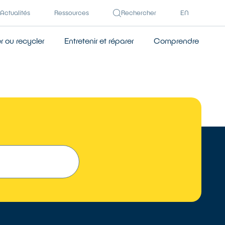
Actualités
Ressources
Rechercher
EN
 ou recycler
Entretenir et réparer
Comprendre
TROUVER