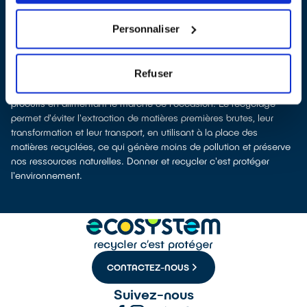
collectés afin que nous prenions en charge leur dépollution et
leur recyclage.
Personnaliser
Recycler c’est protéger la santé, l'environnement et les
ressources naturelles
La production d’équipements électriques neufs est génératrice de
Refuser
pollution et consommatrice de ressources naturelles. Donner
votre électroménager permet d’éviter la production de nouveaux
produits en alimentant le marché de l'occasion. Le recyclage
permet d'éviter l'extraction de matières premières brutes, leur
transformation et leur transport, en utilisant à la place des
matières recyclées, ce qui génère moins de pollution et préserve
nos ressources naturelles. Donner et recycler c'est protéger
l'environnement.
CONTACTEZ-NOUS
Suivez-nous