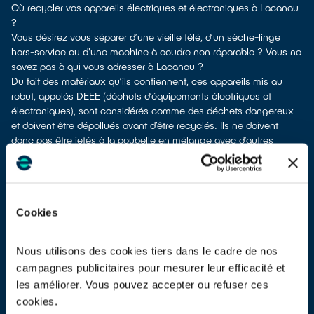
Où recycler vos appareils électriques et électroniques à Lacanau
?
Vous désirez vous séparer d’une vieille télé, d’un sèche-linge
hors-service ou d'une machine à coudre non réparable ? Vous ne
savez pas à qui vous adresser à Lacanau ?
Du fait des matériaux qu’ils contiennent, ces appareils mis au
rebut, appelés DEEE (déchets d’équipements électriques et
électroniques), sont considérés comme des déchets dangereux
et doivent être dépollués avant d’être recyclés. Ils ne doivent
donc pas être jetés à la poubelle en mélange avec d’autres
déchets tels que les emballages ménagers, le mobilier usagé, les
ordures ménagères,... ! Cela rendrait irréalisable leur dépollution
et leur recyclage.
À Lacanau, vous bénéficiez de différents points de collecte pour
Cookies
vous débarrasser de vos anciens appareils électriques et
électroniques.
Différentes possibilités s'offrent à vous :
Nous utilisons des cookies tiers dans le cadre de nos
en faire don à une association
si votre équipement est en état
campagnes publicitaires pour mesurer leur efficacité et
de marche ou réparable
les améliorer. Vous pouvez accepter ou refuser ces
les apporter en déchetterie
cookies.
les faire
reprendre à la livraison
d’un nouvel appareil