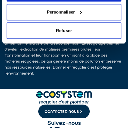
collectés afin que nous procédions à leur dépollution et leur
recyclage.
Personnaliser
Recycler, c’est économiser les ressources et réduire l’impact
environnemental
La fabrication d’équipements électriques neufs est émettrice de
Refuser
pollution et consommatrice de ressources naturelles. Donner son
appareil permet d’éviter la fabrication de nouveaux produits en
alimentant le marché de la seconde main. Le recyclage permet
d'éviter l'extraction de matières premières brutes, leur
transformation et leur transport, en utilisant à la place des
matières recyclées, ce qui génère moins de pollution et préserve
nos ressources naturelles. Donner et recycler c'est protéger
l'environnement.
CONTACTEZ-NOUS
Suivez-nous