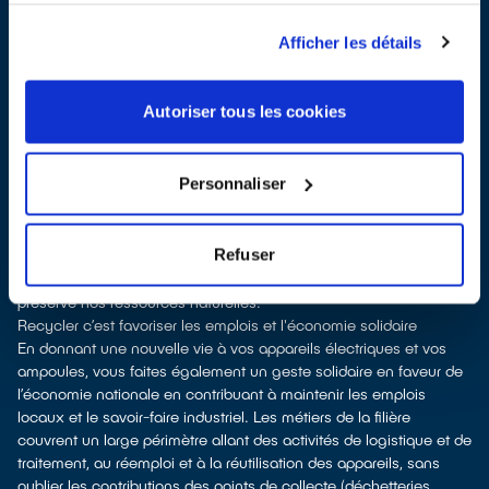
surface de vente
Les points de collecte de Lutterbach, partenaires d'
ecosystem
,
Afficher les détails
nous remettent ensuite les appareils collectés afin que nous
procédions à leur dépollution et leur recyclage.
Recycler c’est protéger la santé, l'environnement et les
Autoriser tous les cookies
ressources naturelles
La fabrication d’appareils électriques neufs est génératrice de
pollution et consommatrice de ressources naturelles.
Personnaliser
le don permet d’éviter la production de produits neufs et de
soutenir l'économie sociale et solidaire
le recyclage permet d'éviter l'extraction de matières premières
Refuser
brutes, leur transformation et leur transport, en utilisant à la place
des matières recyclées, ce qui génère moins de pollution et
préserve nos ressources naturelles.
Recycler c’est favoriser les emplois et l'économie solidaire
En donnant une nouvelle vie à vos appareils électriques et vos
ampoules, vous faites également un geste solidaire en faveur de
l’économie nationale en contribuant à maintenir les emplois
locaux et le savoir-faire industriel. Les métiers de la filière
couvrent un large périmètre allant des activités de logistique et de
traitement, au réemploi et à la réutilisation des appareils, sans
oublier les contributions des points de collecte (déchetteries,