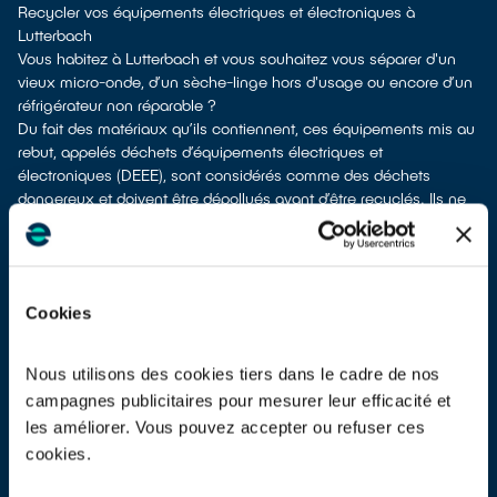
Recycler vos équipements électriques et électroniques à
Lutterbach
Vous habitez à Lutterbach et vous souhaitez vous séparer d'un
vieux micro-onde, d’un sèche-linge hors d'usage ou encore d’un
réfrigérateur non réparable ?
Du fait des matériaux qu’ils contiennent, ces équipements mis au
rebut, appelés déchets d’équipements électriques et
électroniques (DEEE), sont considérés comme des déchets
dangereux et doivent être dépollués avant d’être recyclés. Ils ne
doivent pas être envoyés en mélange avec d’autres déchets tels
que les emballages ménagers ou les déchets non recyclables !
Cela rendrait irréalisable leur dépollution et leur recyclage.
À Lutterbach, différentes solutions permettent de vous séparer de
Cookies
vos appareils électriques usagés.
Différentes possibilités s'offrent à vous :
don à un réseau solidaire
si votre appareil est fonctionnel ou
Nous utilisons des cookies tiers dans le cadre de nos
réparable
campagnes publicitaires pour mesurer leur efficacité et
apport en déchetterie
les améliorer. Vous pouvez accepter ou refuser ces
reprise à la livraison
si vous vous faites livrer un équipement
cookies.
équivalent neuf
reprise en magasin
parfois même sans condition d’achat selon la