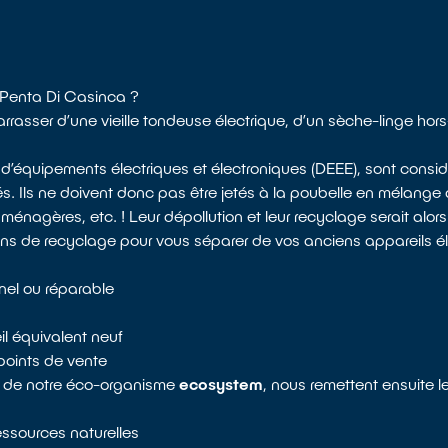
à Penta Di Casinca ?
rasser d’une vieille tondeuse électrique, d’un sèche-linge hor
 d’équipements électriques et électroniques (DEEE), sont con
és. Ils ne doivent donc pas être jetés à la poubelle en mélange
énagères, etc. ! Leur dépollution et leur recyclage serait alors
ons de recyclage pour vous séparer de vos anciens appareils él
nnel ou réparable
il équivalent neuf
points de vente
es de notre éco-organisme
ecosystem
, nous remettent ensuite 
ressources naturelles