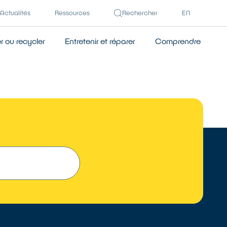
Actualités
Ressources
Rechercher
EN
 ou recycler
Entretenir et réparer
Comprendre
TROUVER