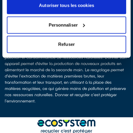
les
apporter en magasin
(reprise « 1 pour 1 » voire « 1 pour 0 »
Autoriser tous les cookies
dans certains points de vente)
Les points de collecte de Calvi, partenaires de notre éco-
organisme
ecosystem
, nous remettent ensuite les appareils
Personnaliser
collectés afin que nous prenions en charge leur dépollution et
leur recyclage.
Recycler, c’est économiser les ressources et réduire l’impact
Refuser
environnemental
La production d’appareils électriques neufs est génératrice de
pollution et consommatrice de ressources naturelles. Donner son
appareil permet d’éviter la production de nouveaux produits en
alimentant le marché de la seconde main. Le recyclage permet
d'éviter l'extraction de matières premières brutes, leur
transformation et leur transport, en utilisant à la place des
matières recyclées, ce qui génère moins de pollution et préserve
nos ressources naturelles. Donner et recycler c'est protéger
l'environnement.