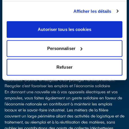
À Quint-Fonsegrives, les points de collecte, partenaires de notre
éco-organisme
ecosystem
, nous remettent ensuite les
Afficher les détails
équipements collectés afin que nous prenions en charge leur
dépollution et leur recyclage.
Recycler, c’est économiser les ressources et réduire l’impact
Autoriser tous les cookies
environnemental
La production d’équipements électriques neufs est génératrice de
pollution et consommatrice de ressources naturelles. Donner son
Personnaliser
appareil permet d’éviter la fabrication de nouveaux produits en
alimentant le marché de l'occasion. Le recyclage permet d'éviter
l'extraction de matières premières brutes, leur transformation et
Refuser
leur transport, en utilisant à la place des matières recyclées, ce
qui génère moins de pollution et préserve nos ressources
naturelles. Donner et recycler c'est protéger l'environnement.
Recycler c’est favoriser les emplois et l'économie solidaire
En donnant une nouvelle vie à vos appareils électriques et vos
ampoules, vous faites également un geste solidaire en faveur de
l’économie nationale en contribuant à maintenir les emplois
locaux et le savoir-faire industriel. Les métiers de la filière
couvrent un large périmètre allant des activités de logistique et de
traitement, au réemploi et à la réutilisation des matières, sans
oublier les contributions des points de collecte (déchetteries,