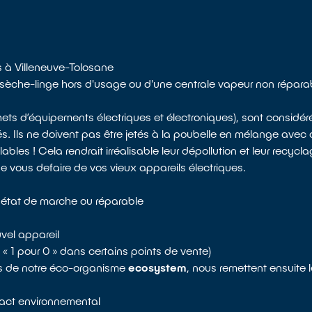
s à Villeneuve-Tolosane
’un sèche-linge hors d'usage ou d'une centrale vapeur non répar
chets d’équipements électriques et électroniques), sont consi
s. Ils ne doivent pas être jetés à la poubelle en mélange avec 
es ! Cela rendrait irréalisable leur dépollution et leur recycla
de vous defaire de vos vieux appareils électriques.
n état de marche ou réparable
vel appareil
re « 1 pour 0 » dans certains points de vente)
res de notre éco-organisme
ecosystem
, nous remettent ensuite 
mpact environnemental