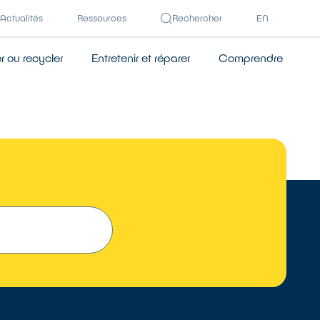
Actualités
Ressources
Rechercher
EN
 ou recycler
Entretenir et réparer
Comprendre
TROUVER