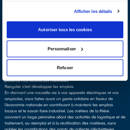
vente
Les points de collecte de Villefranche-de-Lauragais, partenaires
Afficher les détails
d'
ecosystem
, nous remettent ensuite les équipements collectés
afin que nous procédions à leur dépollution et leur recyclage.
Recycler c’est protéger la santé, l'environnement et les
Autoriser tous les cookies
ressources naturelles
La production d’équipements électriques neufs est émettrice de
pollution et consommatrice de ressources naturelles.
Personnaliser
donner son appareil permet d’éviter la fabrication de produits
neufs tout en soutenant l'économie sociale et solidaire
le recyclage permet d'éviter l'extraction de matières premières
Refuser
brutes, leur transformation et leur transport, en utilisant à la place
des matières recyclées, ce qui génère moins de pollution et
préserve nos ressources naturelles.
Recycler c’est développer les emplois
En donnant une nouvelle vie à vos appareils électriques et vos
ampoules, vous faites aussi un geste solidaire en faveur de
l’économie nationale en contribuant à maintenir les emplois
locaux et le savoir-faire industriel. Les métiers de la filière
couvrent un large périmètre allant des activités de logistique et de
traitement, au réemploi et à la réutilisation des matières, sans
oublier les contributions des points de collecte (déchetteries,