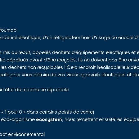
etournac
deuse électrique, d’un réfrigérateur hors d'usage ou encore d’u
s mis au rebut, appelés déchets d’équipements électriques et é
 dépollués avant d’être recyclés. Ils ne doivent pas être envo
 déchets non recyclables ! Cela rendrait irréalisable leur dépo
ecte pour vous défaire de vos vieux appareils électriques et él
en état de marche ou réparable
re « 1 pour 0 » dans certains points de vente)
re éco-organisme
ecosystem
, nous remettent ensuite les équip
mpact environnemental