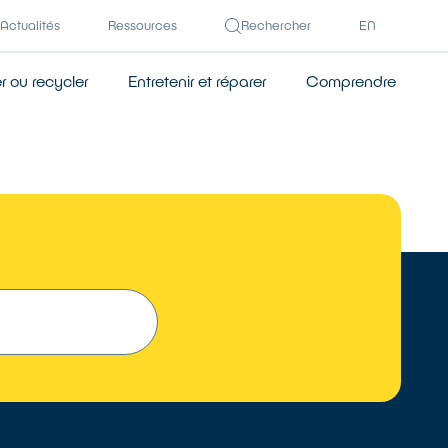
Actualités
Ressources
Rechercher
EN
 ou recycler
Entretenir et réparer
Comprendre
TROUVER