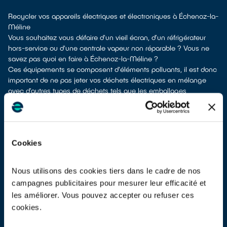
Recycler vos appareils électriques et électroniques à Échenoz-la-
Méline
Vous souhaitez vous défaire d'un vieil écran, d’un réfrigérateur
hors-service ou d'une centrale vapeur non réparable ? Vous ne
savez pas quoi en faire à Échenoz-la-Méline ?
Ces équipements se composent d'éléments polluants, il est donc
important de ne pas jeter vos déchets électriques en mélange
avec d’autres types de déchets tels que les emballages
ménagers, le mobilier usagé, les ordures ménagères, etc. Cela
rendrait irréalisable leur dépollution et leur recyclage.
À Échenoz-la-Méline, vous bénéficiez de plusieurs solutions de
collecte pour vous défaire de vos vieux appareils électriques et
Cookies
électroniques.
Différentes possibilités s'offrent à vous :
en faire don à une association
si votre équipement est en état
Nous utilisons des cookies tiers dans le cadre de nos
de marche ou réparable
campagnes publicitaires pour mesurer leur efficacité et
les apporter en déchetterie
les améliorer. Vous pouvez accepter ou refuser ces
les faire
reprendre à la livraison
d’un appareil neuf
cookies.
les
déposer en magasin
(reprise « 1 pour 1 » voire « 1 pour 0 »
dans certains points de vente)