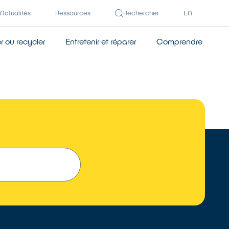
Actualités
Ressources
Rechercher
EN
 ou recycler
Entretenir et réparer
Comprendre
TROUVER