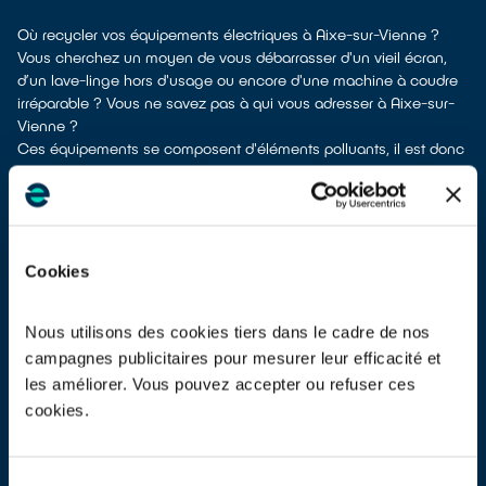
Où recycler vos équipements électriques à Aixe-sur-Vienne ?
Vous cherchez un moyen de vous débarrasser d'un vieil écran,
d’un lave-linge hors d'usage ou encore d'une machine à coudre
irréparable ? Vous ne savez pas à qui vous adresser à Aixe-sur-
Vienne ?
Ces équipements se composent d'éléments polluants, il est donc
primordial de mettre vos déchets électriques dans les lieux
adaptés pour qu'ils soient dépollués et recyclés.
À Aixe-sur-Vienne, différentes solutions permettent de vous
defaire de vos appareils électriques usagés.
Différents choix s'offrent à vous :
Cookies
don à un réseau solidaire
si votre appareil est fonctionnel ou
réparable
dépôt en déchetterie
Nous utilisons des cookies tiers dans le cadre de nos
reprise à la livraison
si vous vous faites livrer un équipement de
campagnes publicitaires pour mesurer leur efficacité et
même type
les améliorer. Vous pouvez accepter ou refuser ces
apport en magasin
parfois même sans condition d’achat selon la
cookies.
surface de vente
Les points de collecte de Aixe-sur-Vienne, partenaires
d'
ecosystem
, nous remettent ensuite les appareils collectés afin