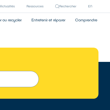
Actualités
Ressources
Rechercher
EN
 ou recycler
Entretenir et réparer
Comprendre
TROUVER