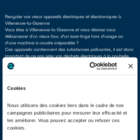
Recycler vos vieux appareils électriques et électroniques à
Villeneuve-la-Garenne
Vous êtes à Villeneuve-la-Garenne et vous désirez vous
débarrasser d'un vieux four, d’un lave-linge hors d'usage ou
d'une machine à coudre irréparable ?
Ces appareils contiennent des substances polluantes, il est donc
important de ne pas jeter vos déchets électriques à la poubelle
avec les ordures ménagères Cela rendrait irréalisable leur
dépollution et leur recyclage.
À Villeneuve-la-Garenne, différents moyens permettent de vous
defaire de vos vieux appareils électriques.
Cookies
Plusieurs options s'offrent à vous :
don à une association
si votre appareil est en état de marche ou
réparable
Nous utilisons des cookies tiers dans le cadre de nos
apport en déchetterie
campagnes publicitaires pour mesurer leur efficacité et
reprise à la livraison
si vous vous faites livrer un appareil
les améliorer. Vous pouvez accepter ou refuser ces
équivalent neuf
cookies.
reprise en magasin
parfois même sans achat selon les points de
vente