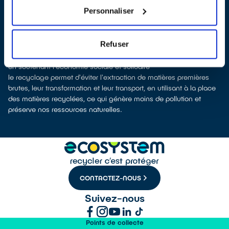
en charge leur dépollution et leur recyclage.
Personnaliser
Recycler c’est protéger la santé, l'environnement et les
ressources naturelles
La production d’équipements électriques neufs est émettrice de
Refuser
pollution et consommatrice de ressources naturelles.
le don permet d’éviter la production de nouveaux appareils tout
en soutenant l'économie sociale et solidaire
le recyclage permet d'éviter l'extraction de matières premières
brutes, leur transformation et leur transport, en utilisant à la place
des matières recyclées, ce qui génère moins de pollution et
préserve nos ressources naturelles.
CONTACTEZ-NOUS
Suivez-nous
Points de collecte