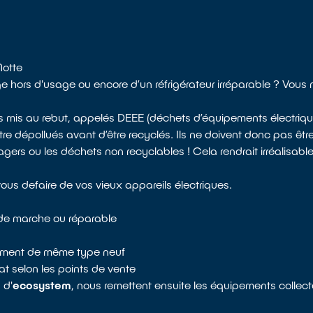
Motte
ge hors d'usage ou encore d’un réfrigérateur irréparable ? Vou
s mis au rebut, appelés DEEE (déchets d’équipements électrique
e dépollués avant d’être recyclés. Ils ne doivent donc pas ê
rs ou les déchets non recyclables ! Cela rendrait irréalisable l
ous defaire de vos vieux appareils électriques.
t de marche ou réparable
ipement de même type neuf
t selon les points de vente
 d'
ecosystem
, nous remettent ensuite les équipements collec