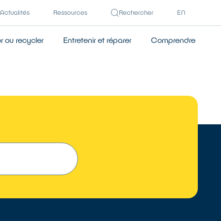
Actualités
Ressources
Rechercher
EN
 ou recycler
Entretenir et réparer
Comprendre
TROUVER