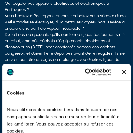
Où recycler vos appareils électriques et électroniques à
Portiragnes ?
Vous habitez à Portiragnes et vous souhaitez vous séparer d’une
vieille tondeuse électrique, d’un nettoyeur vapeur hors-service ou
encore d'une centrale vapeur irréparable ?
Du fait des composants qu’ils contiennent, ces équipements mis
au rebut, nommés déchets d’équipements électriques et
électroniques (DEEE), sont considérés comme des déchets
dangereux et doivent être dépollués avant d’être recyclés. Ils ne
doivent pas être envoyés en mélange avec d’autres types de
déchets tels que les emballages ménagers, le mobilier usagé, les
ordures ménagères, etc. ! Cela rendrait impossible leur
dépollution et leur recyclage.
À Portiragnes, vous bénéficiez de plusieurs solutions de
recyclage pour vous défaire de vos vieux appareils électriques et
Cookies
électroniques.
Différents choix s'offrent à vous :
les donner à un réseau solidaire
si votre équipement est en état
Nous utilisons des cookies tiers dans le cadre de nos
de marche ou réparable
campagnes publicitaires pour mesurer leur efficacité et
les apporter en déchetterie
les améliorer. Vous pouvez accepter ou refuser ces
les faire
reprendre au moment de la livraison
d’un nouvel
cookies.