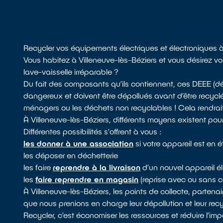
Recycler vos équipements électriques et électroniques à
Vous habitez à Villeneuve-lès-Béziers et vous désirez vo
lave-vaisselle irréparable ?
Du fait des composants qu’ils contiennent, ces DEEE (d
dangereux et doivent être dépollués avant d’être recycl
ménagers ou les déchets non recyclables ! Cela rendrait i
À Villeneuve-lès-Béziers, différents moyens existent pou
Différentes possibilités s'offrent à vous :
les donner à une association
si votre appareil est en 
les déposer en déchetterie
les faire
reprendre à la livraison
d’un nouvel appareil él
les
faire reprendre en magasin
(reprise avec ou sans c
À Villeneuve-lès-Béziers, les points de collecte, parten
que nous prenions en charge leur dépollution et leur rec
Recycler, c’est économiser les ressources et réduire l’i