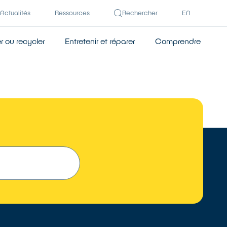
Actualités
Ressources
Rechercher
EN
 ou recycler
Entretenir et réparer
Comprendre
TROUVER