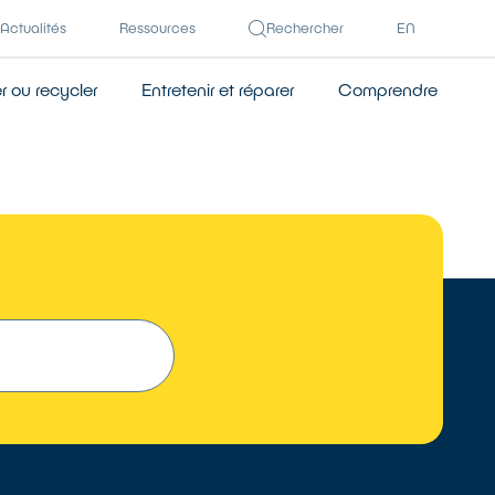
Actualités
Ressources
Rechercher
EN
 ou recycler
Entretenir et réparer
Comprendre
TROUVER