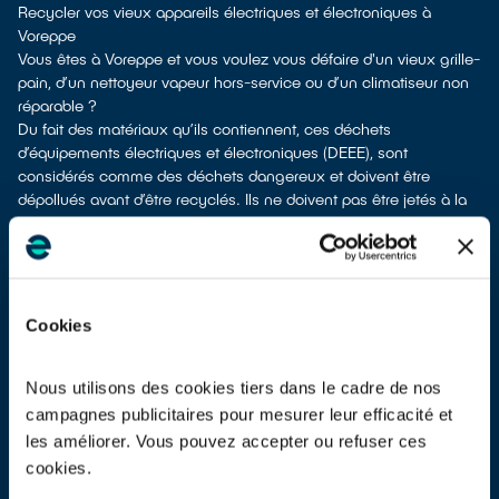
Recycler vos vieux appareils électriques et électroniques à
Voreppe
Vous êtes à Voreppe et vous voulez vous défaire d'un vieux grille-
pain, d’un nettoyeur vapeur hors-service ou d’un climatiseur non
réparable ?
Du fait des matériaux qu’ils contiennent, ces déchets
d’équipements électriques et électroniques (DEEE), sont
considérés comme des déchets dangereux et doivent être
dépollués avant d’être recyclés. Ils ne doivent pas être jetés à la
poubelle en mélange avec d’autres déchets tels que les
emballages ménagers, le mobilier usagé, les ordures
ménagères,... ! Leur dépollution et leur recyclage serait alors
impossible.
À Voreppe, vous bénéficiez de plusieurs solutions de recyclage
Cookies
pour vous débarrasser de vos anciens équipements électriques et
électroniques.
Différentes options s'offrent à vous :
Nous utilisons des cookies tiers dans le cadre de nos
en faire don à une association
si votre appareil est fonctionnel
campagnes publicitaires pour mesurer leur efficacité et
ou réparable
les améliorer. Vous pouvez accepter ou refuser ces
les apporter en déchetterie
cookies.
les faire
reprendre à la livraison
d’un nouvel appareil électrique