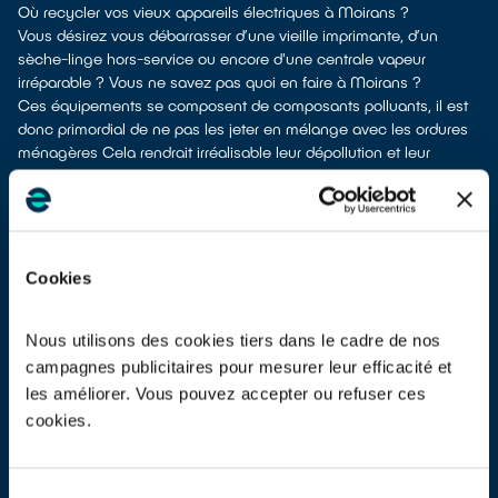
Où recycler vos vieux appareils électriques à Moirans ?
Vous désirez vous débarrasser d’une vieille imprimante, d’un
sèche-linge hors-service ou encore d'une centrale vapeur
irréparable ? Vous ne savez pas quoi en faire à Moirans ?
Ces équipements se composent de composants polluants, il est
donc primordial de ne pas les jeter en mélange avec les ordures
ménagères Cela rendrait irréalisable leur dépollution et leur
recyclage.
À Moirans, différents moyens permettent de vous séparer de vos
appareils électriques usagés.
Plusieurs possibilités s'offrent à vous :
en faire don à une association
si votre appareil est en état de
Cookies
marche ou réparable
les déposer en déchetterie
les faire
reprendre au moment de la livraison
d’un appareil
Nous utilisons des cookies tiers dans le cadre de nos
électrique neuf de remplacement
campagnes publicitaires pour mesurer leur efficacité et
les
apporter en magasin
(reprise « 1 pour 1 » voire « 1 pour 0 »
les améliorer. Vous pouvez accepter ou refuser ces
dans certains points de vente)
cookies.
Les points de collecte de Moirans, partenaires de notre éco-
organisme
ecosystem
, nous remettent ensuite les appareils
collectés afin que nous prenions en charge leur dépollution et