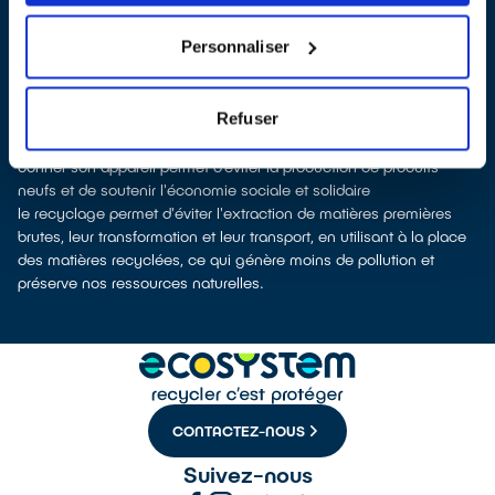
À Crémieu, les points de collecte, partenaires d'
ecosystem
, nous
remettent ensuite les équipements collectés afin que nous
Personnaliser
procédions à leur dépollution et leur recyclage.
Recycler c’est protéger la santé, l'environnement et les
ressources naturelles
Refuser
La production d’équipements électriques neufs est émettrice de
pollution et consommatrice de ressources naturelles.
donner son appareil permet d’éviter la production de produits
neufs et de soutenir l'économie sociale et solidaire
le recyclage permet d'éviter l'extraction de matières premières
brutes, leur transformation et leur transport, en utilisant à la place
des matières recyclées, ce qui génère moins de pollution et
préserve nos ressources naturelles.
CONTACTEZ-NOUS
Suivez-nous