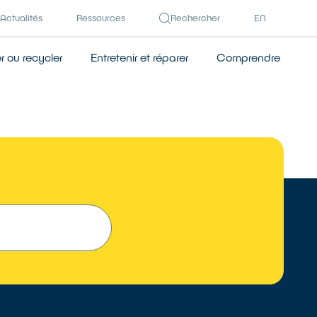
Actualités
Ressources
Rechercher
EN
 ou recycler
Entretenir et réparer
Comprendre
TROUVER