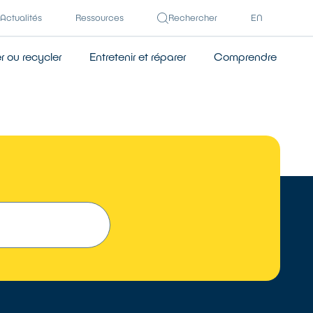
Actualités
Ressources
Rechercher
EN
 ou recycler
Entretenir et réparer
Comprendre
TROUVER